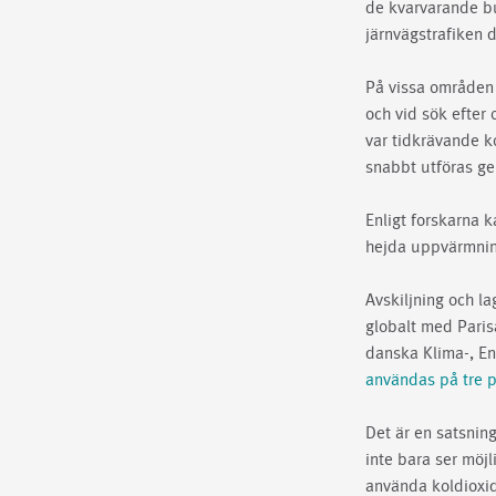
de kvarvarande bu
järnvägstrafiken 
På vissa områden 
och vid sök efter 
var tidkrävande k
snabbt utföras ge
Enligt forskarna k
hejda uppvärmnin
Avskiljning och la
globalt med Paris
danska Klima-, Ene
användas på tre p
Det är en satsnin
inte bara ser möjl
använda koldioxi