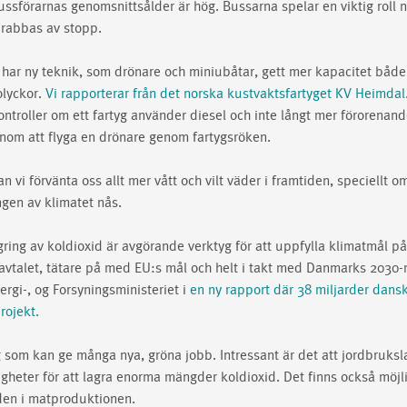
ssförarnas genomsnittsålder är hög. Bussarna spelar en viktig roll n
drabbas av stopp.
har ny teknik, som drönare och miniubåtar, gett mer kapacitet både 
olyckor.
Vi rapporterar från det norska kustvaktsfartyget KV Heimdal
ontroller om ett fartyg använder diesel och inte långt mer förorenan
nom att flyga en drönare genom fartygsröken.
an vi förvänta oss allt mer vått och vilt väder i framtiden, speciellt o
gen av klimatet nås.
gring av koldioxid är avgörande verktyg för att uppfylla klimatmål på 
avtalet, tätare på med EU:s mål och helt i takt med Danmarks 2030-m
rgi-, og Forsyningsministeriet i
en ny rapport där 38 miljarder dans
rojekt.
g som kan ge många nya, gröna jobb. Intressant är det att jordbruk
igheter för att lagra enorma mängder koldioxid. Det finns också möjli
den i matproduktionen.