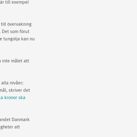
är till exempel
till övervakning
.
Det som förut
de tungolja kan nu
m inte målet att
alla nivåer:
ål, skriver det
ka kronor ska
slandet Danmark
gheter att