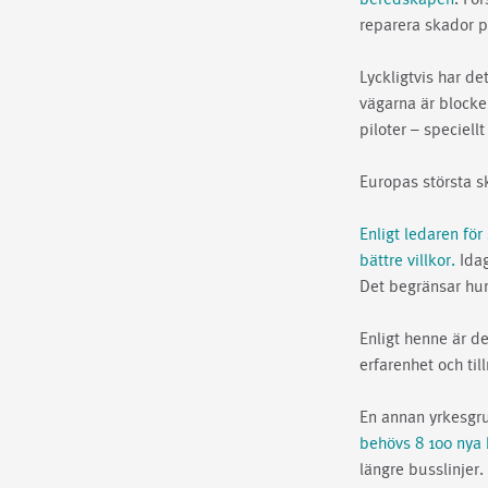
reparera skador p
Lyckligtvis har d
vägarna är blocke
piloter – speciel
Europas största sk
Enligt ledaren fö
bättre villkor.
Idag
Det begränsar hur
Enligt henne är det
erfarenhet och til
En annan yrkesgru
behövs 8 100 nya 
längre busslinjer