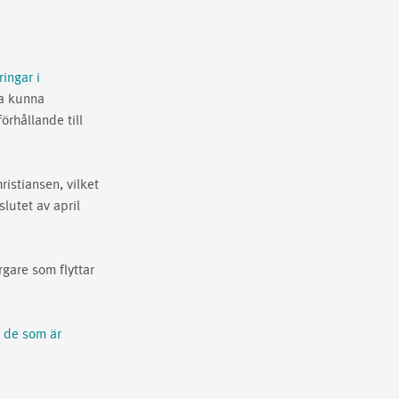
ingar i
ka kunna
örhållande till
ristiansen, vilket
slutet av april
rgare som flyttar
r de som är