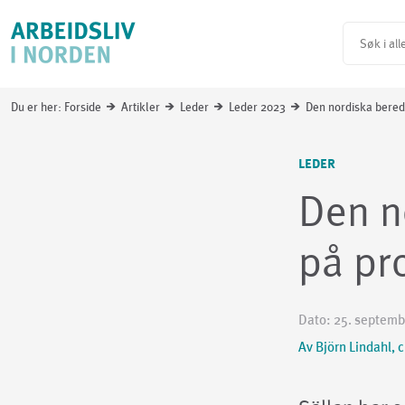
Du er her:
Forside
Artikler
Leder
Leder 2023
Den nordiska bered
i
i
i
i
LEDER
Den n
på pr
Dato:
25. septemb
Av Björn Lindahl, 