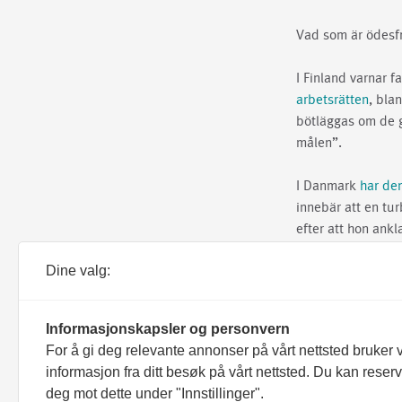
Vad som är ödesfr
I Finland varnar f
arbetsrätten
, bla
bötläggas om de g
målen”.
I Danmark
har den
innebär att en tur
efter att hon ankl
Dine valg:
Vi porträtterar oc
till, eller arbetar
Informasjonskapsler og personvern
Till sist kommer 
For å gi deg relevante annonser på vårt nettsted bruker v
anställda på andr
informasjon fra ditt besøk på vårt nettsted. Du kan reser
deg mot dette under "Innstillinger".