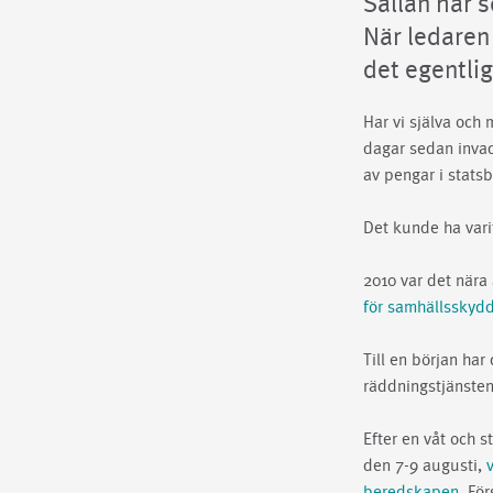
Sällan har s
När ledaren 
det egentli
Har vi själva och 
dagar sedan invad
av pengar i stats
Det kunde ha vari
2010 var det nära
för samhällsskyd
Till en början har
räddningstjänsten.
Efter en våt och 
den 7-9 augusti,
beredskapen
. Fö