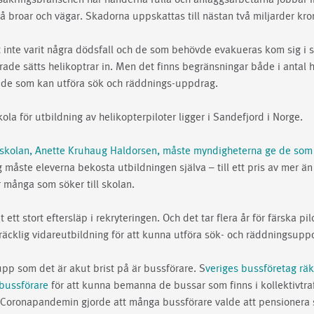
å broar och vägar. Skadorna uppskattas till nästan två miljarder kro
et inte varit några dödsfall och de som behövde evakueras kom sig i 
rade sätts helikoptrar in. Men det finns begränsningar både i antal h
lt de som kan utföra sök och räddnings-uppdrag.
ola för utbildning av helikopterpiloter ligger i Sandefjord i Norge.
r skolan, Anette Kruhaug Haldorsen, måste myndigheterna ge de som 
 måste eleverna bekosta utbildningen själva – till ett pris av mer än
 många som söker till skolan.
 ett stort eftersläp i rekryteringen. Och det tar flera år för färska pi
lräcklig vidareutbildning för att kunna utföra sök- och räddningsupp
pp som det är akut brist på är bussförare. S
veriges bussföretag rä
bussförare
för att kunna bemanna de bussar som finns i kollektivtra
. Coronapandemin gjorde att många bussförare valde att pensionera 