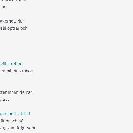
nor.
säkerhet. När
elikoptrar och
vill studera
 en miljon kronor.
loter innan de har
drag.
knar med att det
fiken och på
sig, samtidigt som