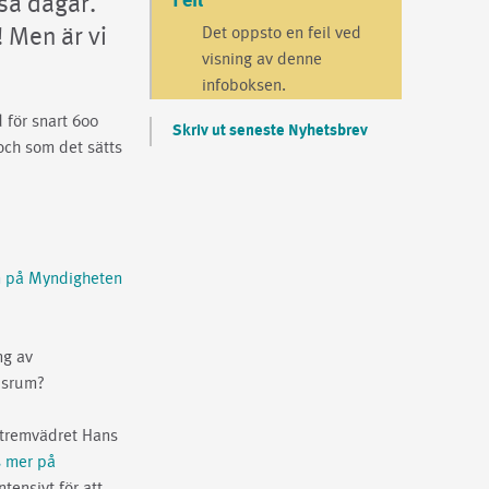
Feil
ssa dagar.
! Men är vi
Det oppsto en feil ved
visning av denne
infoboksen.
 för snart 600
Skriv ut seneste Nyhetsbrev
och som det sätts
n på Myndigheten
ng av
ddsrum?
xtremvädret Hans
s mer på
tensivt för att