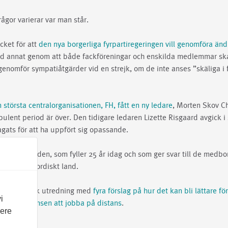
ågor varierar var man står.
acket för att
den nya borgerliga fyrpartiregeringen vill genomföra ändr
nd annat genom att både fackföreningar och enskilda medlemmar s
enomför sympatiåtgärder vid en strejk, om de inte anses ”skäliga i f
 största centralorganisationen, FH, fått en ny ledare
, Morten Skov Ch
bulent period är över. Den tidigare ledaren Lizette Risgaard avgick i 
agats för att ha uppfört sig opassande.
kså Info Norden, som fyller 25 år idag och som ger svar till de medbo
 i ett annat nordiskt land.
en ny nordisk utredning med
fyra förslag på hur det kan bli lättare fö
i
a sidan gränsen att jobba på distans
.
vere