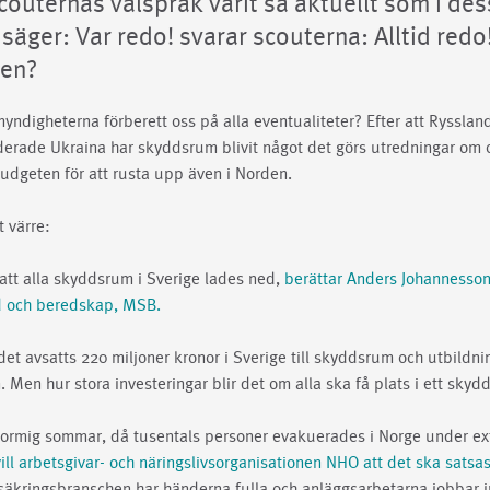
couternas valspråk varit så aktuellt som i de
säger: Var redo! svarar scouterna: Alltid redo
gen?
myndigheterna förberett oss på alla eventualiteter? Efter att Ryssland
erade Ukraina har skyddsrum blivit något det görs utredningar om 
budgeten för att rusta upp även i Norden.
t värre:
 att alla skyddsrum i Sverige lades ned,
berättar Anders Johannesso
d och beredskap, MSB.
 det avsatts 220 miljoner kronor i Sverige till skyddsrum och utbildni
 Men hur stora investeringar blir det om alla ska få plats i ett sky
stormig sommar, då tusentals personer evakuerades i Norge under e
vill arbetsgivar- och näringslivsorganisationen NHO att det ska satsa
rsäkringsbranschen har händerna fulla och anläggsarbetarna jobbar in