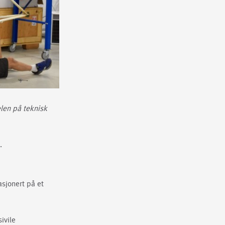
elen på teknisk
.
asjonert på et
sivile