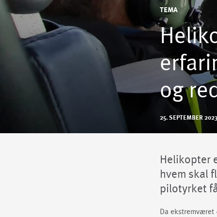
TEMA
Heliko
erfar
og re
25. SEPTEMBER 202
Helikopter 
hvem skal fl
pilotyrket få
Da ekstremværet «H