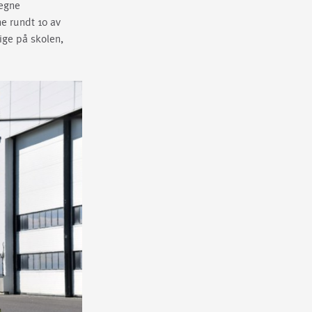
 egne
ne rundt 10 av
ige på skolen,