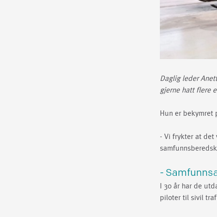
Daglig leder Anet
gjerne hatt flere 
Hun er bekymret 
- Vi frykter at de
samfunnsberedska
- Samfunnsa
I 30 år har de ut
piloter til sivil tr