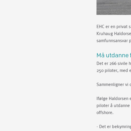
EHC er en privat s
Kruhaug Haldorsen
samfunnsansvar 
Må utdanne f
Det er 266 sivile 
250 piloter, med e
Sammenligner vi os
Ifølge Haldorsen e
piloter å utdanne 
offshore.
- Det er bekymring