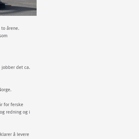
 to årene.
 som
e jobber det ca.
Norge.
år for ferske
og redning og i
 klarer å levere