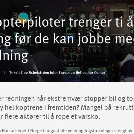
pterpiloter trenger ti å
ing før de kan jobbe m
dning
3
|
Tekst: Line Scheistrøen foto: European Helicopter Center
er redningen når ekstremvær stopper bil og t
y helikoptrene i fremtiden? Mangel på rekrutte
r flere aktører til å rope et varsko.
ans» herjet i Norge i august ble veier og togstrekninger stengt av r