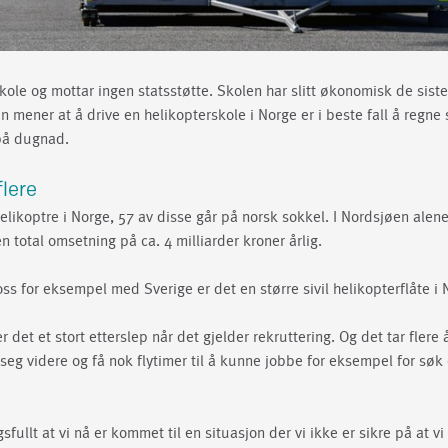
kole og mottar ingen statsstøtte. Skolen har slitt økonomisk de siste
 mener at å drive en helikopterskole i Norge er i beste fall å regne
på dugnad.
lere
helikoptre i Norge, 57 av disse går på norsk sokkel. I Nordsjøen alen
n total omsetning på ca. 4 milliarder kroner årlig.
s for eksempel med Sverige er det en større sivil helikopterflåte i 
r det et stort etterslep når det gjelder rekruttering. Og det tar flere 
seg videre og få nok flytimer til å kunne jobbe for eksempel for søk 
sfullt at vi nå er kommet til en situasjon der vi ikke er sikre på at vi