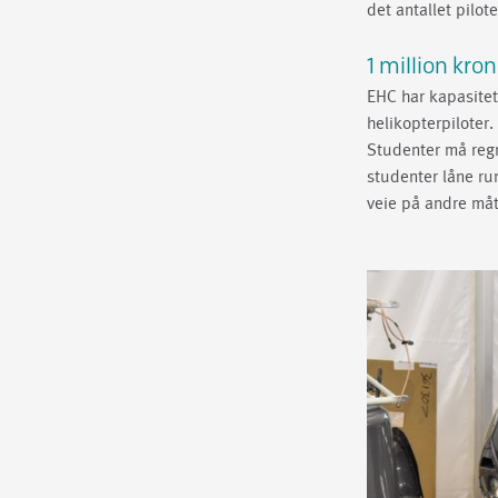
det antallet pilo
1 million kro
EHC har kapasitet 
helikopterpiloter
Studenter må regne
studenter låne ru
veie på andre måt