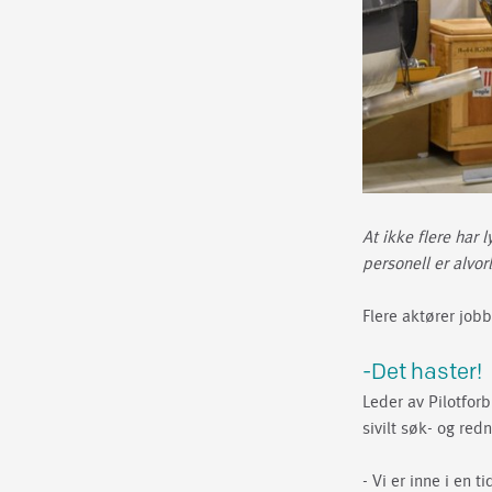
At ikke flere har 
personell er alvor
Flere aktører jobb
-Det haster!
Leder av Pilotfor
sivilt søk- og red
- Vi er inne i en t