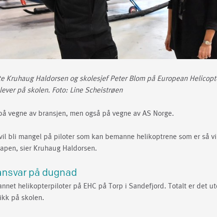
te Kruhaug Haldorsen og skolesjef Peter Blom på European Helicopte
elever på skolen. Foto: Line Scheistrøen
på vegne av bransjen, men også på vegne av AS Norge.
t vil bli mangel på piloter som kan bemanne helikoptrene som er så vi
pen, sier Kruhaug Haldorsen.
nsvar på dugnad
dannet helikopterpiloter på EHC på Torp i Sandefjord. Totalt er det u
afikk på skolen.