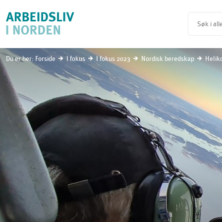
Du er her:
Forside
I fokus
I fokus 2023
Nordisk beredskap
Heliko
i
i
i
i