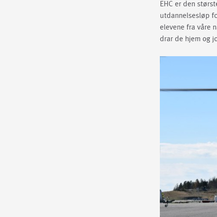
EHC er den største
utdannelsesløp for
elevene fra våre 
drar de hjem og j