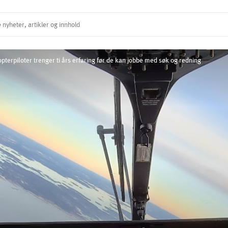
pterpiloter trenger ti års erfaring før de kan jobbe med søk og redning