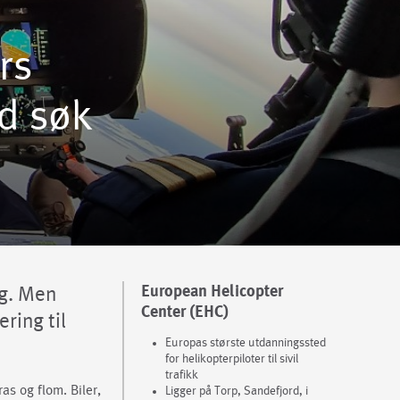
rs
ed søk
European Helicopter
og. Men
Center (EHC)
ring til
Europas største utdanningssted
for helikopterpiloter til sivil
trafikk
as og flom. Biler,
Ligger på Torp, Sandefjord, i