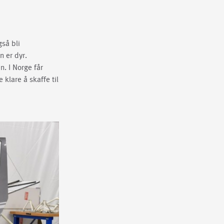
gså bli
n er dyr.
n. I Norge får
klare å skaffe til