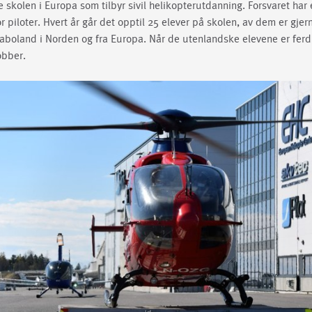
 skolen i Europa som tilbyr sivil helikopterutdanning. Forsvaret har
 piloter. Hvert år går det opptil 25 elever på skolen, av dem er gjer
naboland i Norden og fra Europa. Når de utenlandske elevene er ferd
obber.