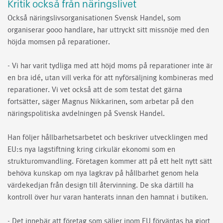
Kritik också från näringslivet
Också näringslivsorganisationen Svensk Handel, som
organiserar 9000 handlare, har uttryckt sitt missnöje med den
höjda momsen på reparationer.
- Vi har varit tydliga med att höjd moms på reparationer inte är
en bra idé, utan vill verka för att nyförsäljning kombineras med
reparationer. Vi vet också att de som testat det gärna
fortsätter, säger Magnus Nikkarinen, som arbetar på den
näringspolitiska avdelningen på Svensk Handel.
H
an följer hållbarhetsarbetet och beskriver utvecklingen med
EU:s nya lagstiftning kring cirkulär ekonomi som en
strukturomvandling. Företagen kommer att på ett helt nytt sätt
behöva kunskap om nya lagkrav på hållbarhet genom hela
värdekedjan från design till återvinning. De ska därtill ha
kontroll över hur varan hanterats innan den hamnat i butiken.
- Det innebär att företag som säljer inom EU förväntas ha gjort