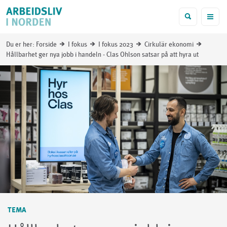
f
Du er her:
Forside
I fokus
I fokus 2023
Cirkulär ekonomi
i
i
i
i
Hållbarhet ger nya jobb i handeln - Clas Ohlson satsar på att hyra ut
TEMA