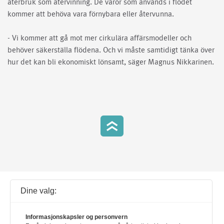
återbruk som återvinning. De varor som används i flödet
kommer att behöva vara förnybara eller återvunna.
- Vi kommer att gå mot mer cirkulära affärsmodeller och
behöver säkerställa flödena. Och vi måste samtidigt tänka över
hur det kan bli ekonomiskt lönsamt, säger Magnus Nikkarinen.
h
Dine valg:
d
Kontakt oss
Følg oss på Twitter
g
Informasjonskapsler og personvern