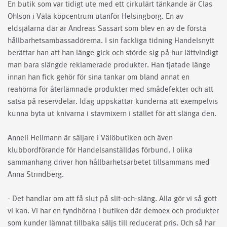
En butik som var tidigt ute med ett cirkulärt tänkande är Clas
Ohlson i Väla köpcentrum utanför Helsingborg. En av
eldsjälarna där är Andreas Sassart som blev en av de första
hållbarhetsambassadörerna. I sin fackliga tidning Handelsnytt
berättar han att han länge gick och störde sig på hur lättvindigt
man bara slängde reklamerade produkter. Han tjatade länge
innan han fick gehör för sina tankar om bland annat en
reahörna för återlämnade produkter med smådefekter och att
satsa på reservdelar. Idag uppskattar kunderna att exempelvis
kunna byta ut knivarna i stavmixern i stället för att slänga den.
Anneli Hellmann är säljare i Välöbutiken och även
klubbordförande för Handelsanställdas förbund. I olika
sammanhang driver hon hållbarhetsarbetet tillsammans med
Anna Strindberg.
­- Det handlar om att få slut på slit-och-släng. Alla gör vi så gott
vi kan. Vi har en fyndhörna i butiken där demoex och produkter
som kunder lämnat tillbaka säljs till reducerat pris. Och så har