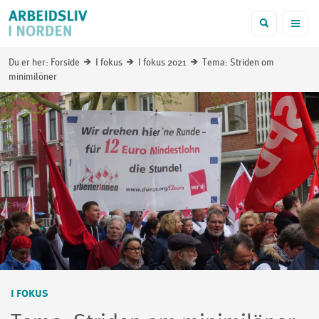
f
Du er her:
Forside
I fokus
I fokus 2021
Tema: Striden om
i
i
i
minimilöner
I FOKUS