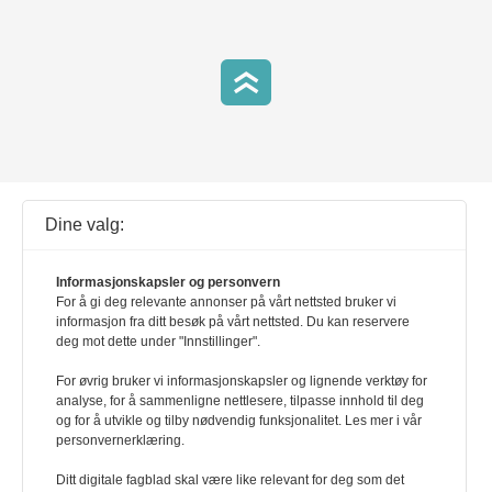
h
Dine valg:
d
Kontakt oss
Følg oss på Twitter
g
Informasjonskapsler og personvern
For å gi deg relevante annonser på vårt nettsted bruker vi
informasjon fra ditt besøk på vårt nettsted. Du kan reservere
Følg oss på Facebook
deg mot dette under "Innstillinger".
For øvrig bruker vi informasjonskapsler og lignende verktøy for
analyse, for å sammenligne nettlesere, tilpasse innhold til deg
og for å utvikle og tilby nødvendig funksjonalitet. Les mer i vår
personvernerklæring.
Arbeidsforskningsinstituttet
Ditt digitale fagblad skal være like relevant for deg som det
OsloMet – storbyuniversitetet