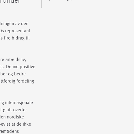
n under
dningen av den
LOs representant
fire bidrag til
re arbeidsliv,
nes. Denne positive
obber og bedre
ttferdig fordeling
og internasjonale
 glatt overfor
den nordiske
evist at de ikke
fremtidens