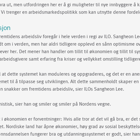
 bra ut, men utfordringen her er å gi muligheter til nye innbyggere å
Vi trenger en arbeidsmarkedspolitikk som kan utnytte denne fordel
sjon
mtidens arbeidsliv foregår i hele verden i regi av ILO. Sangheon Lee 
t om i verden, men har aldri tidligere opplevd en sånn optimisme ov
er her. Det mener han handler om tillit til økonomien og tillit til s
rbeidsgivere samt erfaring fra kriser og vellykket omstilling tidliger
 til at dette systemet kan moduleres og oppgraderes, og det er en ane
stemet til å tilpasse seg utviklingen. Alt dette sammenholdt skaper en 
 snakker om fremtidens arbeidsliv, sier ILOs Sangheon Lee.
mistisk, sier han og smiler og smiler på Nordens vegne.
 i økonomien er forventninger: Hvis alle tror at det vil gå bra, er det 
ellet. Nordiske land har åpne økonomier, høy grad av sosial beskyttels
ønnsdannelsen fungerer bra og utdanningssystemet er godt, sier han