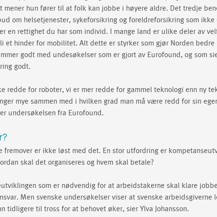
t mener hun fører til at folk kan jobbe i høyere aldre. Det tredje ben
ud om helsetjenester, sykeforsikring og foreldreforsikring som ikke e
 en rettighet du har som individ. I mange land er ulike deler av velf
i et hinder for mobilitet. Alt dette er styrker som gjør Norden bedre 
temmer godt med undesøkelser som er gjort av Eurofound, og som sie
ring godt.
kke redde for roboter, vi er mer redde for gammel teknologi enn ny tek
nger mye sammen med i hvilken grad man må være redd for sin egen
iser undersøkelsen fra Eurofound.
r?
 fremover er ikke løst med det. En stor utfordring er kompetanseut
vordan skal det organiseres og hvem skal betale?
tviklingen som er nødvendig for at arbeidstakerne skal klare jobbe
nsvar. Men svenske undersøkelser viser at svenske arbeidsgiverne 
n tidligere til tross for at behovet øker, sier Ylva Johansson.