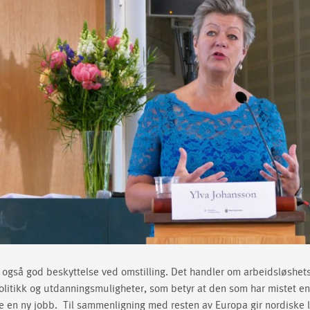
 også god beskyttelse ved omstilling. Det handler om arbeidsløshetsf
itikk og utdanningsmuligheter, som betyr at den som har mistet en
nne en ny jobb. Til sammenligning med resten av Europa gir nordiske 