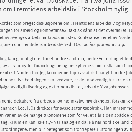
fordringene, var budskapet fra Ylva Johansso
 om Fremtidens arbeidsliv i Stockholm nylig.
kkordet som preget diskusjonene om «Fremtidens arbeidsliv og bety
klingen for arbeid og kompetanse», faktisk sånn at det overrasket I
et av Sveriges arbetsmarknadsminister. Konferansen er et av Nordens 
sjonen om Fremtidens arbeidsliv ved ILOs 100 års jubileum 2019.
illing kan gi muligheter for et bedre samfunn, bedre velferd og et bed
 av at vi utnytter forandringene og beskytter oss mot risiki som fin
 teknikk i Norden tror jeg kommer nettopp av at det har gitt bedre j
den positive holdningen skal vedvare, er det nødvendig å sikre en re
ølge av digitalisering og økt produktivitet, advarte Ylva Johansson.
nente deltakere fra arbeids- og næringsliv, myndigheter, forskning 
Sangheon Lee, ILOs direktør for sysselsettingspolitikk. Han innrømmet
an var en av de mange økonomene som for vel et tiår siden spådde 
ng. «Humlen kan ikke fly» var analogien da. Nå har nordiske land b
 utfordringene, men blir betegnet som frontløpere i utformingen av 