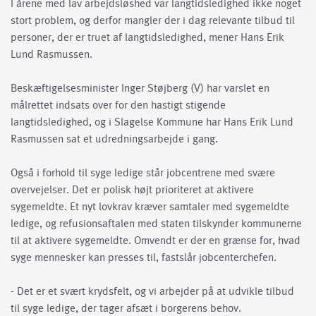
I årene med lav arbejdsløshed var langtidsledighed ikke noget
stort problem, og derfor mangler der i dag relevante tilbud til
personer, der er truet af langtidsledighed, mener Hans Erik
Lund Rasmussen.
Beskæftigelsesminister Inger Støjberg (V) har varslet en
målrettet indsats over for den hastigt stigende
langtidsledighed, og i Slagelse Kommune har Hans Erik Lund
Rasmussen sat et udredningsarbejde i gang.
Også i forhold til syge ledige står jobcentrene med svære
overvejelser. Det er polisk højt prioriteret at aktivere
sygemeldte. Et nyt lovkrav kræver samtaler med sygemeldte
ledige, og refusionsaftalen med staten tilskynder kommunerne
til at aktivere sygemeldte. Omvendt er der en grænse for, hvad
syge mennesker kan presses til, fastslår jobcenterchefen.
- Det er et svært krydsfelt, og vi arbejder på at udvikle tilbud
til syge ledige, der tager afsæt i borgerens behov.