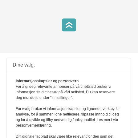
h
Dine valg:
d
Kontakt oss
Følg oss på Twitter
g
Informasjonskapsler og personvern
For å gi deg relevante annonser på vårt nettsted bruker vi
informasjon fra ditt besøk på vårt nettsted. Du kan reservere
Følg oss på Facebook
deg mot dette under "Innstillinger".
For øvrig bruker vi informasjonskapsler og lignende verktøy for
analyse, for å sammenligne nettlesere, tilpasse innhold til deg
og for å utvikle og tilby nødvendig funksjonalitet. Les mer i vår
personvernerklæring.
Arbeidsforskningsinstituttet
Ditt digitale fagblad skal være like relevant for deg som det
OsloMet – storbyuniversitetet