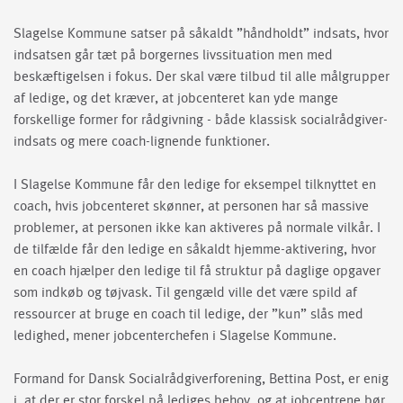
Slagelse Kommune satser på såkaldt ”håndholdt” indsats, hvor
indsatsen går tæt på borgernes livssituation men med
beskæftigelsen i fokus. Der skal være tilbud til alle målgrupper
af ledige, og det kræver, at jobcenteret kan yde mange
forskellige former for rådgivning - både klassisk socialrådgiver-
indsats og mere coach-lignende funktioner.
I Slagelse Kommune får den ledige for eksempel tilknyttet en
coach, hvis jobcenteret skønner, at personen har så massive
problemer, at personen ikke kan aktiveres på normale vilkår. I
de tilfælde får den ledige en såkaldt hjemme-aktivering, hvor
en coach hjælper den ledige til få struktur på daglige opgaver
som indkøb og tøjvask. Til gengæld ville det være spild af
ressourcer at bruge en coach til ledige, der ”kun” slås med
ledighed, mener jobcenterchefen i Slagelse Kommune.
Formand for Dansk Socialrådgiverforening, Bettina Post, er enig
i, at der er stor forskel på lediges behov, og at jobcentrene bør