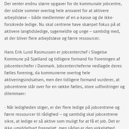
Der venter endnu større opgaver for de kommunale jobcentre,
der sidste sommer overtog hele ansvaret for at aktivere
arbejdsløse – både medlemmer af en a-kasse og de ikke-
forsikrede ledige. Nu skal centrene have skærpet fokus på at
aktivere langtidsledige, sygemeldte og unge – samtidig med,
at der bliver flere arbejdsløse og færre ressourcer.
Hans Erik Lund Rasmussen er jobcenterchef i Slagelse
Kommune på Sjælland og tidligere formand for Foreningen af
jobcenterchefer i Danmark. Jobcentercheferne nedlagde deres
fælles forening, da kommunerne overtog hele
aktiveringsindsatsen, men den tidligere formand vurderer, at
jobcentrene står over for en række fælles, store udfordringer og
dilemmaer:
- Når ledigheden stiger, er der flere ledige på jobcentrene og
færre ressourcer til rådighed – og samtidig skal jobcentrene
sikre, at ledige er så aktive som muligt for at få et job. Det er
ikke umiddelbart foreneligt, men sådan er den virkelighed,